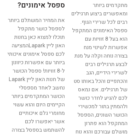
ספסל אימונים?
מתקדמים ביותר
ומאפשרים ביצוע תרגילים
את המחיר המשתלם ביותר
רבים לכל שרירי הגוף.
לספסל כושר מתקפל
ספסל האימונים המתקפל
תוכלו למצוא כאן בחנות
הוא בעל 8 זוויות עם
האון ליין Laparkהמציעה
אפשרות לשינוי מנח
לכם ספסל אימונים איכותי
בצורה נוחה וקלה על מנת
ביותר עם אפשרות כיוונון
לבצע תרגילים רבים
ל-8 זוויות! ספסל הכושר
לשרירי הידיים, הגב
של חנות האון ליין Lapark
והכתפיים והכל באותו סט
נחשב לאחד מספסלי
של תרגילים. אם נמאס
הכושר המתקדמים ביותר
לכם להגיע לחדר כושר
הקיימים היום והוא עשוי
ולהמתין בתור למכשירי
מחומרי גלם איכותיים
הכושר השונים, הספסל
אשר יאפשרו לכם
המתקפל הוא פתרון
להשתמש בספסל בצורה
מושלם עבורכם והוא נוח