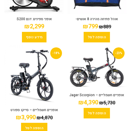
אוהל פתיחה מהירה 8 אנשים-
אופני ספינינג דגם S200
DISCOVERY
₪
2,299
₪
799
₪
889
הוספה לסל
מידע נוסף
-18%
-23%
אופניים חשמליים – Jager Scorpion
S4 PRO
₪
4,390
₪
5,730
אופניים חשמליים – סייקו ספורט
הוספה לסל
CYCOO SPORT X2
₪
3,990
₪
4,870
הוספה לסל