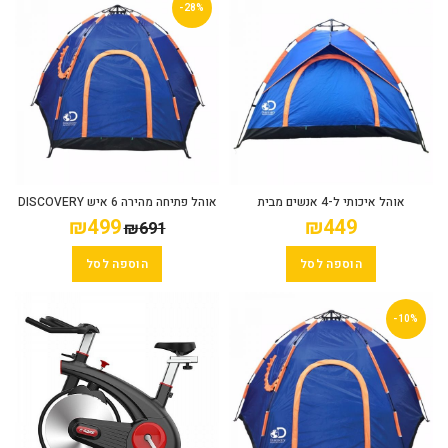
-28%
אוהל איכותי ל-4 אנשים מבית
אוהל פתיחה מהירה 6 איש DISCOVERY
DISCOVERY עשוי מאריג בד פוליאסטר
₪
499
₪
449
₪
691
להגנה מפני השמש ולאוורור מקסימלי.
הוספה לסל
הוספה לסל
-10%