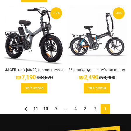
-17%
-36%
אופניים חשמליים – קוויקר קלאסיק 36
אופניים חשמליים [60/20] ג'אגר JAGER
וולט – QUICKER CLASSIC 36V
XGT דגם חדש 2025
₪
7,190
₪
2,490
₪
8,670
₪
3,900
הוספה לסל
הוספה לסל
11
10
9
…
4
3
2
1