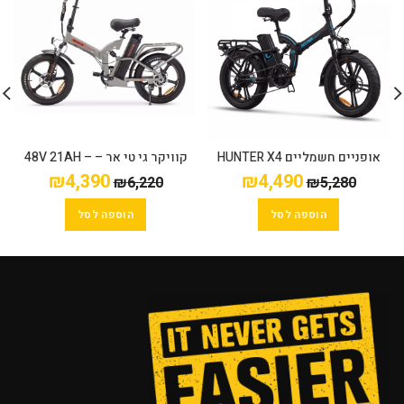
אופניים חשמליים HUNTER X4
קוויקר גי טי אר – 48V 21AH –
Jager שיכוך מלא
QUICKER GTR
₪
4,390
₪
4,490
₪
6,220
₪
5,280
הוספה לסל
הוספה לסל