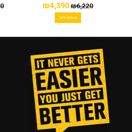
₪
4,390
70
₪
6,220
הוספה לסל