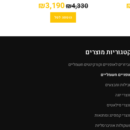
classic PLUS QUICKER
₪
3,190
0
₪
4,330
הוספה לסל
טגוריות מוצרים
ביזרים לאופניים וקורקינטים חשמליים
ופניים חשמליים
בילות ומבצעים
וצרי יוגה
וצרי פילאטיס
וצרי קמפינג ומחנאות
שקולות אוניברסליות