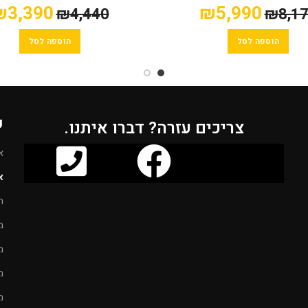
Classic PLUS
₪
3,390
₪
5,990
₪
4,440
₪
8,1
הוספה לסל
הוספה לסל
ק
צריכים עזרה? דברו איתנו.
א
א
ח
מ
מ
מ
מ