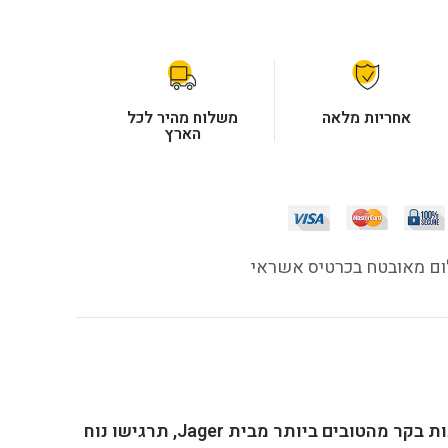
אחריות מלאה
משלוח מהיר לכל
הארץ
ם מאובטח בכרטיס אשראי
אופניים חשמליים עם פטאנט נעילת סוללה מובנת! , בזכות גלגלי 4 אינץ, והברקסים ההידראוליים מבית ומערכות בקר מהטובים ביותר מבית Jager, תרגישו נוח