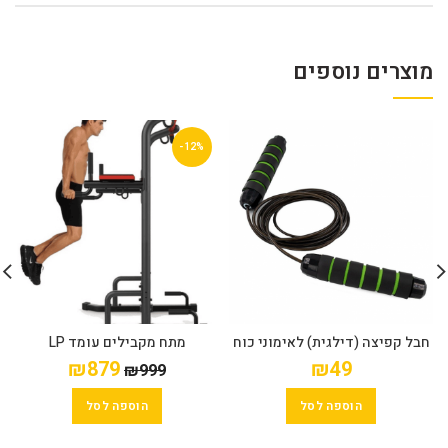
מוצרים נוספים
-12%
חבל קפיצה (דילגית) לאימוני כוח
מתח מקבילים עומד LP
מ
וסיבולת
₪
879
₪
49
₪
999
הוספה לסל
הוספה לסל