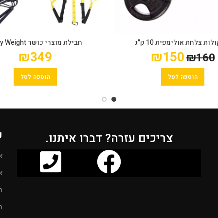
ות צלחת אולימפית 10 ק"ג
חבילת מוצרי כושר Body Weight
₪
349
₪
150
₪
160
הוספה לסל
הוספה לסל
ק
צריכים עזרה? דברו איתנו.
א
א
ח
מ