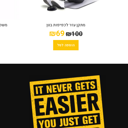
מתקן עזר לכפיפות בטן
משקול
₪
69
₪
100
הוספה לסל