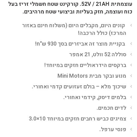
עוצמתית 52V / 21AH. קורקינט שטח חשמלי זריז בעל
כוח ועוצמה, חזק בעליות וביצועי שטח מרהיבים.
קונים היום, מקבלים היום (משלוח חינם באזור
המרכז) כולל הרכבה!
בקניית מוצר זה אביזרים בסך 930 ש"ח!
סוללה 52 וולט, 21 אמפר
ברקסים הידראוליים חזקים במיוחד!
מנוע ובקר מבית Mini Motors
שיכוך מלא – בולם זעזועים קדמי ואחורי.
בלמים דיסק, קידמי ואחורי.
לדים חכמים.
צמיגים כביש רחבים חזקים במיוחד 10×3.0
פנסי ערפל.