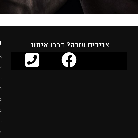
ק
צריכים עזרה? דברו איתנו.
א
א
ח
מ
מ
מ
מ
צ