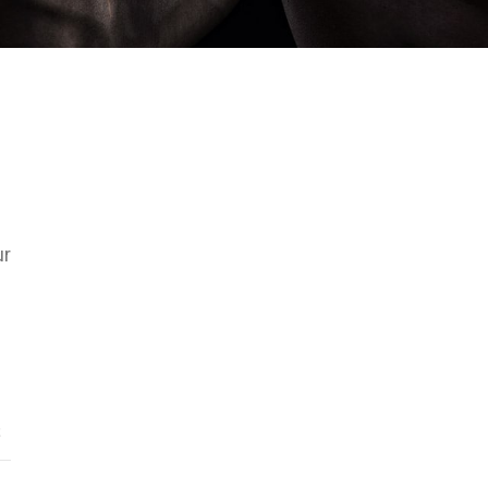
ur
t
r