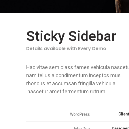
Sticky Sidebar
Details available with Every Demo
Hac vitae sem class fames vehicula nascet
nam tellus a condimentum inceptos mus
rhoncus et accumsan fringilla vehicula
nascetur amet fermentum rutrum.
Clien
WordPress
Designe
John Doe