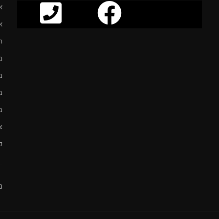
א
א
ח
מ
מ
מ
מ
צ
ק
מ